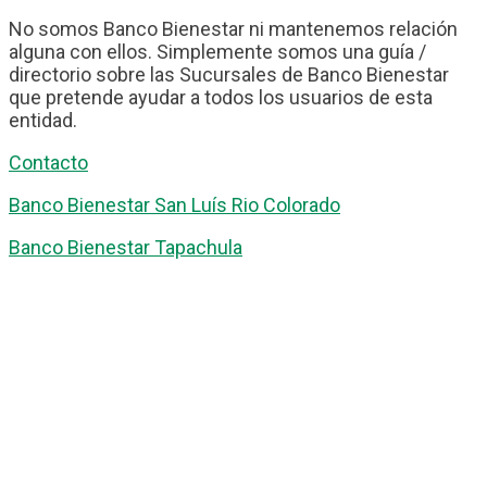
No somos Banco Bienestar ni mantenemos relación
alguna con ellos. Simplemente somos una guía /
directorio sobre las Sucursales de Banco Bienestar
que pretende ayudar a todos los usuarios de esta
entidad.
Contacto
Banco Bienestar San Luís Rio Colorado
Banco Bienestar Tapachula
Banco Bienestar Huejotzingo
Banco Bienestar Iztacalco
Banco Bienestar La piedad
© guiabancobienestar.com - 2026
Política de Privacidad y Cookies
Terminos del Servicio
(TOS)
Sobre Nosotros