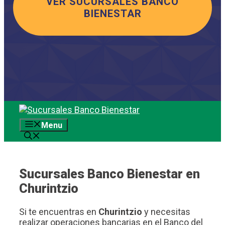
VER SUCURSALES BANCO
BIENESTAR
Saltar
al
Menu
contenido
Sucursales Banco Bienestar en
Churintzio
Si te encuentras en
Churintzio
y necesitas
realizar operaciones bancarias en el Banco del