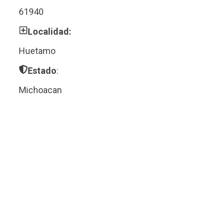
61940
Localidad:
Huetamo
Estado
:
Michoacan