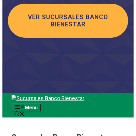
VER SUCURSALES BANCO
BIENESTAR
Saltar
al
Menu
contenido