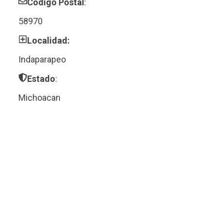
Código Postal
:
58970
Localidad:
Indaparapeo
Estado
:
Michoacan