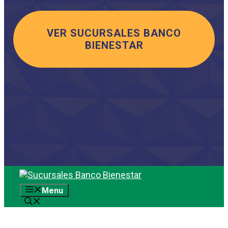
VER SUCURSALES BANCO
BIENESTAR
Saltar
al
Menu
contenido