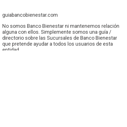
guiabancobienestar.com
No somos Banco Bienestar ni mantenemos relación
alguna con ellos. Simplemente somos una guía /
directorio sobre las Sucursales de Banco Bienestar
que pretende ayudar a todos los usuarios de esta
entidad.
Contacto
Banco Bienestar San Luís Rio Colorado
Banco Bienestar Tapachula
Banco Bienestar Huejotzingo
Banco Bienestar Iztacalco
Banco Bienestar La piedad