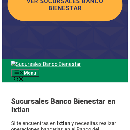
VER SUCURSALES BANCO
BIENESTAR
Saltar
al
Menu
contenido
Sucursales Banco Bienestar en
Ixtlan
Si te encuentras en
Ixtlan
y necesitas realizar
operaciones bancarias en el Banco del