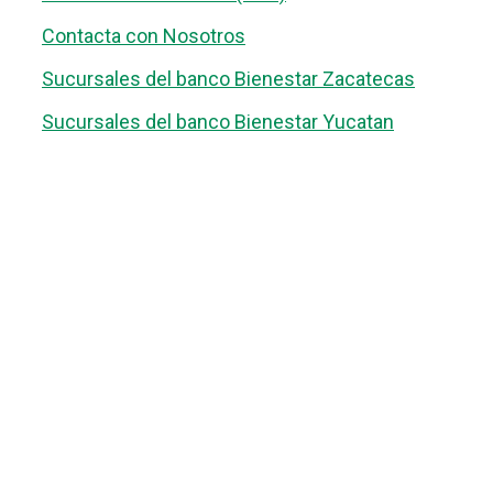
Contacta con Nosotros
Sucursales del banco Bienestar Zacatecas
Sucursales del banco Bienestar Yucatan
Ver aquí todas las sucursales en
Michoacan
guiabancobienestar.com
No somos Banco Bienestar ni mantenemos relación
alguna con ellos. Simplemente somos una guía /
directorio sobre las Sucursales de Banco Bienestar
que pretende ayudar a todos los usuarios de esta
entidad.