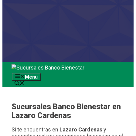
Saltar
al
Menu
contenido
Sucursales Banco Bienestar en
Lazaro Cardenas
Si te encuentras en
Lazaro Cardenas
y
necesitas realizar operaciones bancarias en el