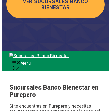
VER SUCURSALES BANCO
BIENESTAR
Saltar
al
Menu
contenido
Sucursales Banco Bienestar en
Purepero
Si te encuentras en
Purepero
y necesitas