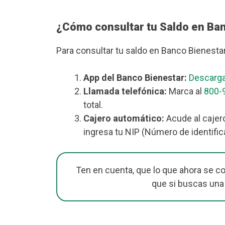
¿Cómo consultar tu Saldo en Ba
Para consultar tu saldo en Banco Bienesta
App del Banco Bienestar:
Descarga
Llamada telefónica:
Marca al
800-
total.
Cajero automático:
Acude al cajer
ingresa tu NIP (Número de identific
Ten en cuenta, que lo que ahora se c
que si buscas una