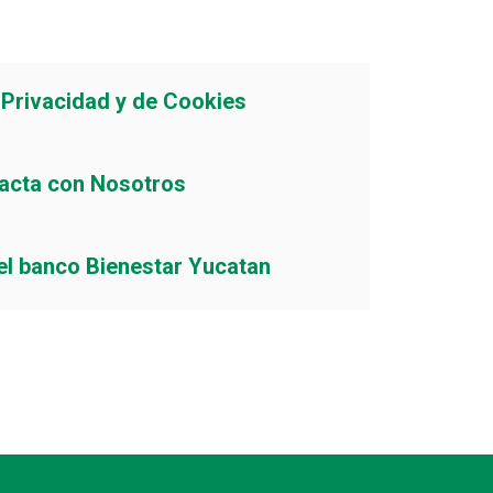
e Privacidad y de Cookies
acta con Nosotros
el banco Bienestar Yucatan