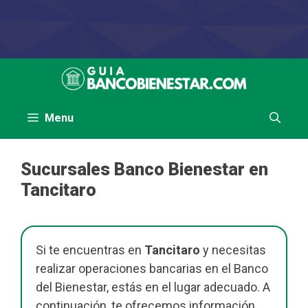
Saltar
al
contenido
Menu
Sucursales Banco Bienestar en
Tancitaro
Si te encuentras en
Tancitaro
y necesitas
realizar operaciones bancarias en el Banco
del Bienestar, estás en el lugar adecuado. A
continuación, te ofrecemos información