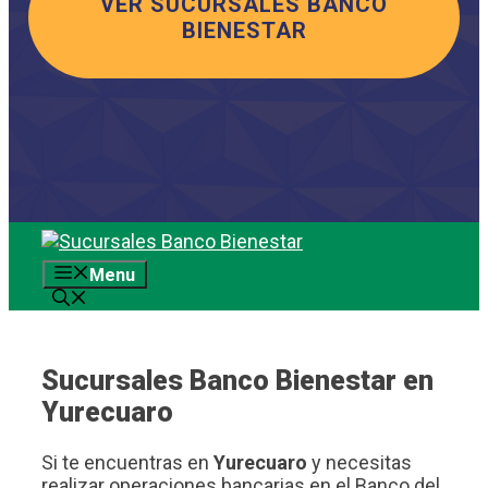
VER SUCURSALES BANCO
BIENESTAR
Saltar
al
Menu
contenido
Sucursales Banco Bienestar en
Yurecuaro
Si te encuentras en
Yurecuaro
y necesitas
realizar operaciones bancarias en el Banco del