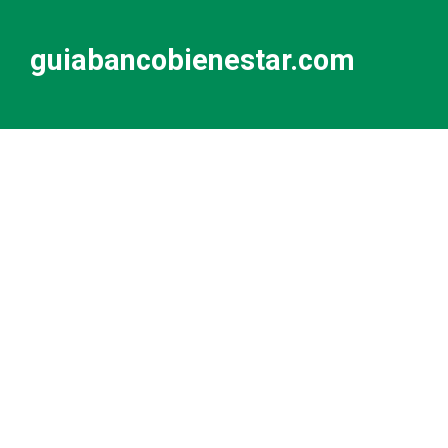
guiabancobienestar.com
No somos Banco Bienestar ni mantenemos
relación alguna con ellos. Simplemente somos
una guía / directorio sobre las Sucursales de
Banco Bienestar que pretende ayudar a todos los
usuarios de esta entidad.
Contacto
Banco Bienestar San Luís Rio Colorado