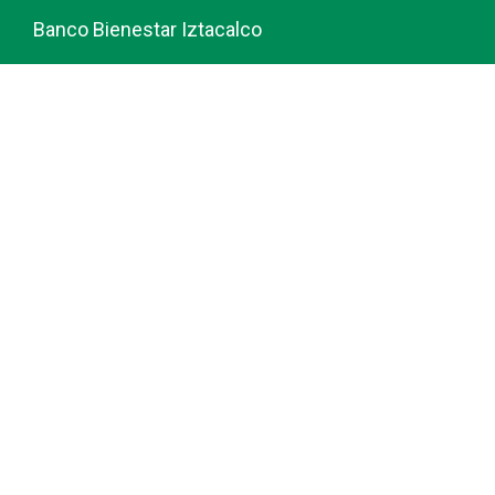
Banco Bienestar Iztacalco
Banco Bienestar La piedad
© guiabancobienestar.com - 2026
Política de Privacidad y Cookies
Terminos del Servicio (TOS)
Sobre Nosotros