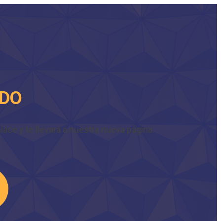
IDO
ace y te llevará a nuestra nueva página.