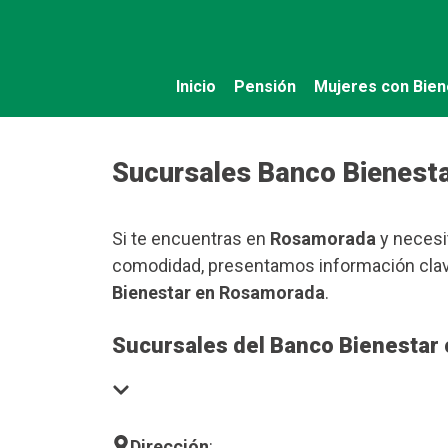
Saltar
al
contenido
Inicio
Pensión
Mujeres con Bien
Sucursales Banco Bienest
Si te encuentras en
Rosamorada
y necesit
comodidad, presentamos información clave
Bienestar en Rosamorada
.
Sucursales del Banco Bienestar
Dirección
: