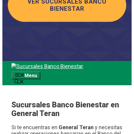
VER SUCURSALES BANCO
BIENESTAR
Saltar
al
Menu
contenido
Sucursales Banco Bienestar en
General Teran
Si te encuentras en
General Teran
y necesitas
realizar operaciones bancarias en el Banco del