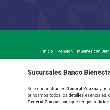
Saltar
al
contenido
Inicio
Pensión
Mujeres con Bien
Sucursales Banco Bienesta
Si te encuentras en
General Zuazua
y nec
brindamos todos los detalles esenciales, 
General Zuazua
, para que tengas toda la 