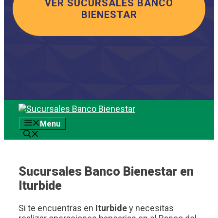
VER SUCURSALES BANCO
BIENESTAR
Saltar
al
Menu
contenido
Sucursales Banco Bienestar en
Iturbide
Si te encuentras en
Iturbide
y necesitas