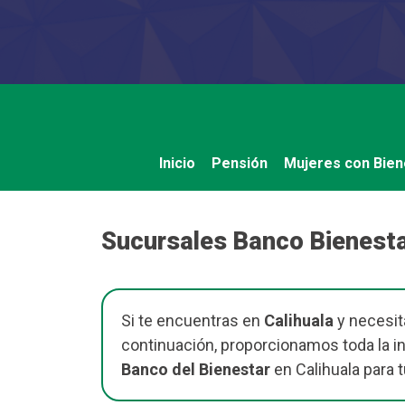
Saltar
al
contenido
Inicio
Pensión
Mujeres con Bien
Sucursales Banco Bienesta
Si te encuentras en
Calihuala
y necesit
continuación, proporcionamos toda la i
Banco del Bienestar
en Calihuala para 