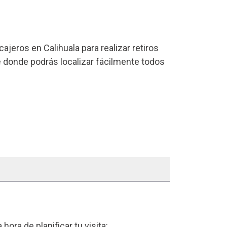
ajeros en Calihuala para realizar retiros
ce donde podrás localizar fácilmente todos
a hora de planificar tu visita: