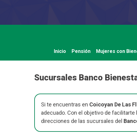
Saltar
al
contenido
Inicio
Pensión
Mujeres con Bien
Sucursales Banco Bienesta
Si te encuentras en
Coicoyan De Las F
adecuado. Con el objetivo de facilitart
direcciones de las sucursales del
Banco