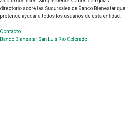
alguna con ellos. Simplemente somos una guía /
directorio sobre las Sucursales de Banco Bienestar que
pretende ayudar a todos los usuarios de esta entidad.
Contacto
Banco Bienestar San Luís Rio Colorado
Banco Bienestar Tapachula
Banco Bienestar Huejotzingo
Banco Bienestar Iztacalco
Banco Bienestar La piedad
© guiabancobienestar.com - 2026