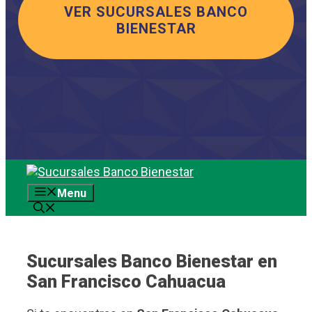
VER SUCURSALES BANCO
BIENESTAR
Saltar
al
Menu
contenido
Sucursales Banco Bienestar en
San Francisco Cahuacua