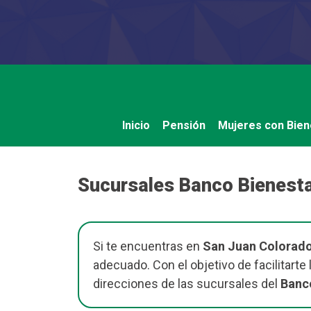
Saltar
al
contenido
Inicio
Pensión
Mujeres con Bien
Sucursales Banco Bienesta
Si te encuentras en
San Juan Colorad
adecuado. Con el objetivo de facilitart
direcciones de las sucursales del
Banco