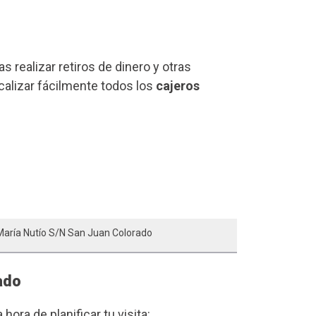
 realizar retiros de dinero y otras
calizar fácilmente todos los
cajeros
María Nutío S/n San Juan Colorado
ado
a hora de planificar tu visita: