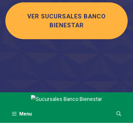
VER SUCURSALES BANCO
BIENESTAR
Saltar
al
contenido
Menu