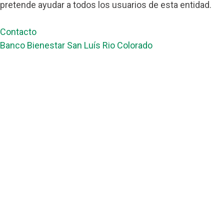
pretende ayudar a todos los usuarios de esta entidad.
Contacto
Banco Bienestar San Luís Rio Colorado
Banco Bienestar Tapachula
Banco Bienestar Huejotzingo
Banco Bienestar Iztacalco
Banco Bienestar La piedad
© guiabancobienestar.com - 2026
Política de Privacidad y Cookies
Terminos del Servicio
(TOS)
Sobre Nosotros