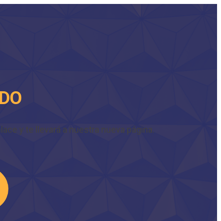
IDO
ace y te llevará a nuestra nueva página.