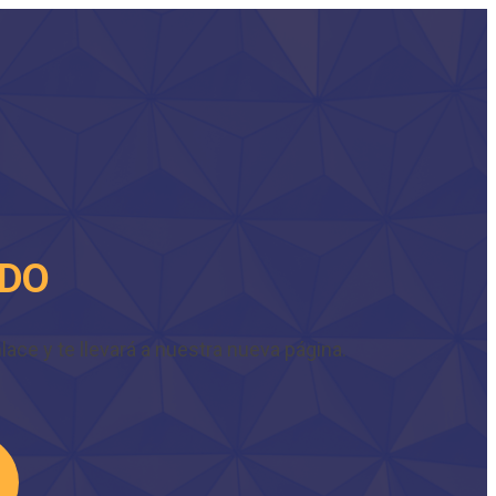
IDO
ace y te llevará a nuestra nueva página.