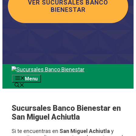
VER SUCURSALES BANCO
BIENESTAR
Saltar
al
Menu
contenido
Sucursales Banco Bienestar en
San Miguel Achiutla
Si te encuentras en
San Miguel Achiutla
y