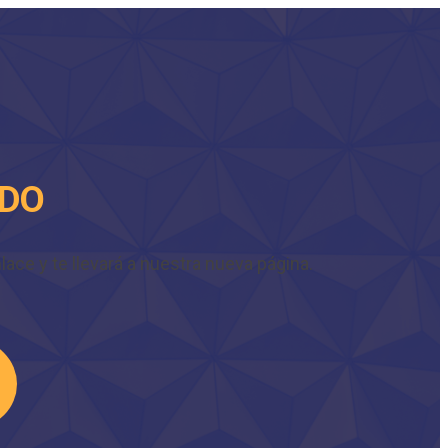
IDO
ace y te llevará a nuestra nueva página.