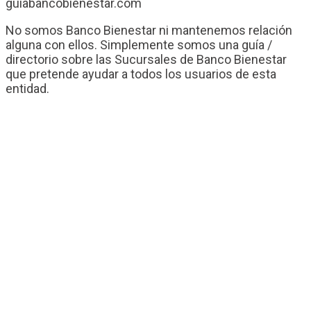
guiabancobienestar.com
No somos Banco Bienestar ni mantenemos relación
alguna con ellos. Simplemente somos una guía /
directorio sobre las Sucursales de Banco Bienestar
que pretende ayudar a todos los usuarios de esta
entidad.
Contacto
Banco Bienestar San Luís Rio Colorado
Banco Bienestar Tapachula
Banco Bienestar Huejotzingo
Banco Bienestar Iztacalco
Banco Bienestar La piedad
© guiabancobienestar.com - 2026
Política de Privacidad y Cookies
Terminos del Servicio