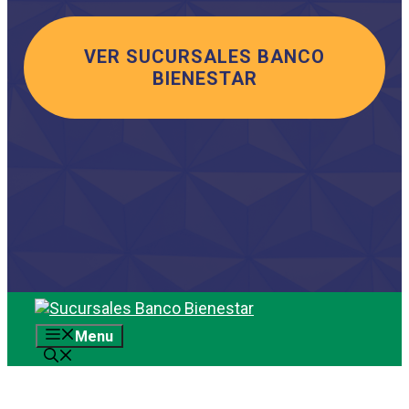
VER SUCURSALES BANCO
BIENESTAR
Saltar
al
Menu
contenido