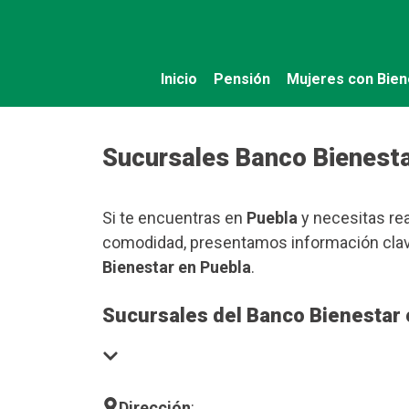
Saltar
al
contenido
Inicio
Pensión
Mujeres con Bien
Sucursales Banco Bienesta
Si te encuentras en
Puebla
y necesitas rea
comodidad, presentamos información clave
Bienestar en Puebla
.
Sucursales del Banco Bienestar 
Dirección
: