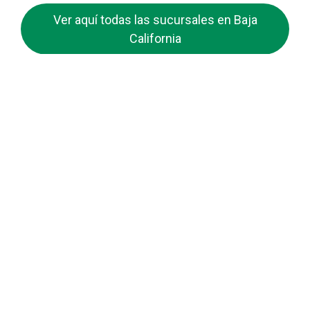
Ver aquí todas las sucursales en Baja
California
guiabancobienestar.com
No somos Banco Bienestar ni mantenemos
relación alguna con ellos. Simplemente somos
una guía / directorio sobre las Sucursales de
Banco Bienestar que pretende ayudar a todos los