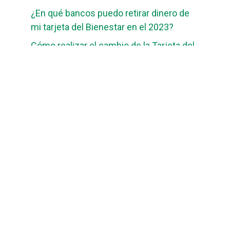
¿En qué bancos puedo retirar dinero de
mi tarjeta del Bienestar en el 2023?
Cómo realizar el cambio de la Tarjeta del
Bienestar Puebla: Guía paso a paso
guiabancobienestar.com
No somos Banco Bienestar ni mantenemos