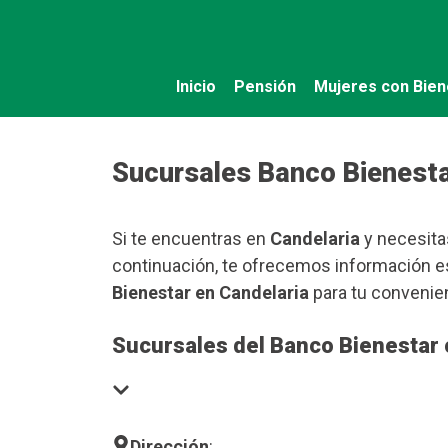
Saltar
al
contenido
Inicio
Pensión
Mujeres con Bien
Sucursales Banco Bienesta
Si te encuentras en
Candelaria
y necesitas
continuación, te ofrecemos información es
Bienestar en Candelaria
para tu convenie
Sucursales del Banco Bienestar 
Dirección
: