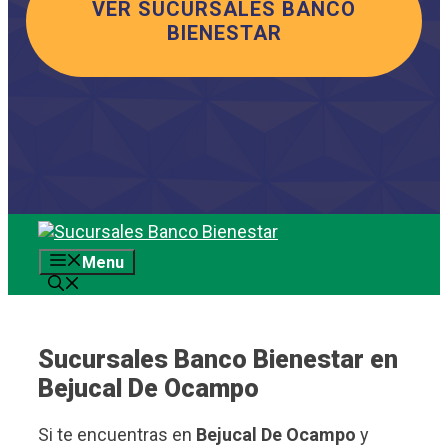
VER SUCURSALES BANCO
BIENESTAR
Saltar
al
Menu
contenido
Sucursales Banco Bienestar en
Bejucal De Ocampo
Si te encuentras en
Bejucal De Ocampo
y