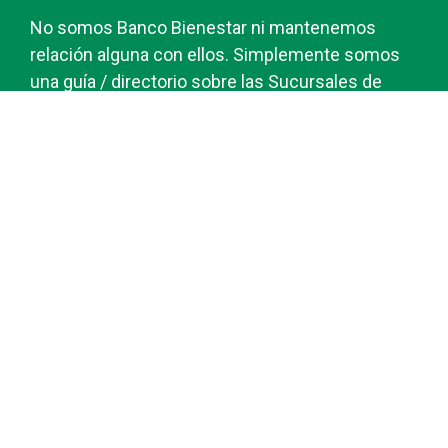
No somos Banco Bienestar ni mantenemos
relación alguna con ellos. Simplemente somos
una guía / directorio sobre las Sucursales de
Banco Bienestar que pretende ayudar a todos los
usuarios de esta entidad.
Contacto
Banco Bienestar San Luís Rio Colorado
Banco Bienestar Tapachula
Banco Bienestar Huejotzingo