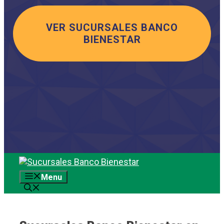
VER SUCURSALES BANCO
BIENESTAR
Saltar
al
Menu
contenido