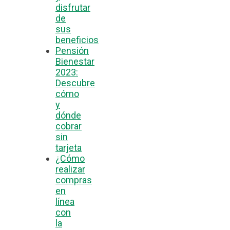
disfrutar
de
sus
beneficios
Pensión
Bienestar
2023:
Descubre
cómo
y
dónde
cobrar
sin
tarjeta
¿Cómo
realizar
compras
en
línea
con
la