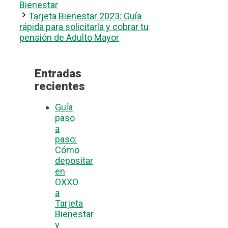
Bienestar
Tarjeta Bienestar 2023: Guía
rápida para solicitarla y cobrar tu
pensión de Adulto Mayor
Entradas
recientes
Guía
paso
a
paso:
Cómo
depositar
en
OXXO
a
Tarjeta
Bienestar
y