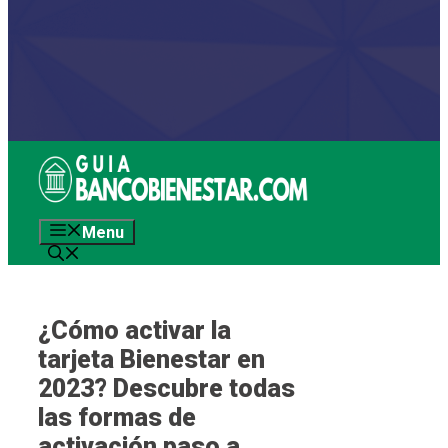
Saltar
al
contenido
Menu
¿Cómo activar la
tarjeta Bienestar en
2023? Descubre todas
las formas de
activación paso a