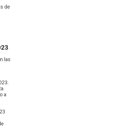
es de
023
n las
023.
ta
o a
023
de