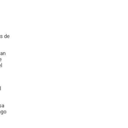
es de
tan
e
el
l
sa
ago