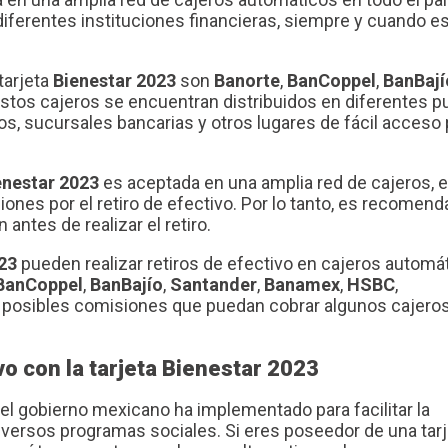
 diferentes instituciones financieras, siempre y cuando e
tarjeta
Bienestar 2023
son
Banorte
,
BanCoppel
,
BanBají
 Estos cajeros se encuentran distribuidos en diferentes 
, sucursales bancarias y otros lugares de fácil acceso 
enestar 2023
es aceptada en una amplia red de cajeros, 
nes por el retiro de efectivo. Por lo tanto, es recomend
antes de realizar el retiro.
23
pueden realizar retiros de efectivo en cajeros automá
BanCoppel
,
BanBajío
,
Santander
,
Banamex
,
HSBC
,
ta posibles comisiones que puedan cobrar algunos cajero
ivo con la tarjeta Bienestar 2023
el gobierno mexicano ha implementado para facilitar la
versos programas sociales. Si eres poseedor de una tarj