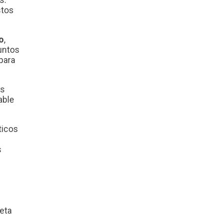
stos
o
,
puntos
para
es
able
ticos
s
eta