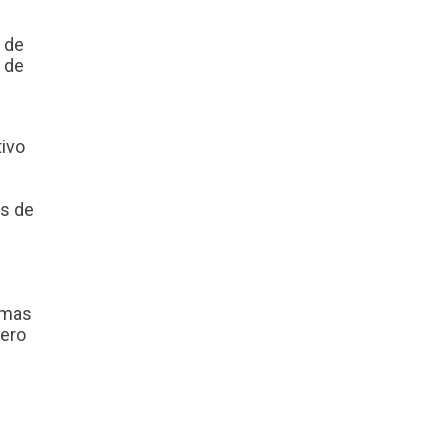
 de
o de
tivo
es de
amas
nero