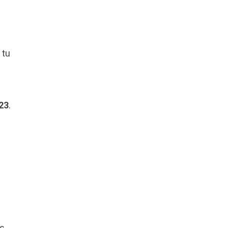
 tu
23
.
s.