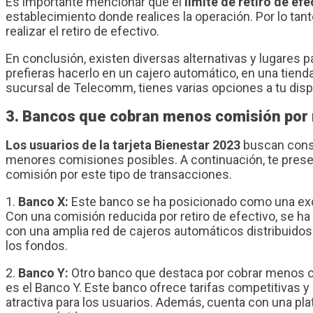
Es importante mencionar que el
límite de retiro de efe
establecimiento donde realices la operación. Por lo ta
realizar el retiro de efectivo.
En conclusión, existen diversas alternativas y lugares pa
prefieras hacerlo en un cajero automático, en una tiend
sucursal de Telecomm, tienes varias opciones a tu disp
3. Bancos que cobran menos comisión por re
Los usuarios de la tarjeta Bienestar 2023
buscan const
menores comisiones posibles. A continuación, te pre
comisión por este tipo de transacciones.
1.
Banco X:
Este banco se ha posicionado como una excel
Con una comisión reducida por retiro de efectivo, se 
con una amplia red de cajeros automáticos distribuidos e
los fondos.
2.
Banco Y:
Otro banco que destaca por cobrar menos com
es el Banco Y. Este banco ofrece tarifas competitivas y 
atractiva para los usuarios. Además, cuenta con una plat