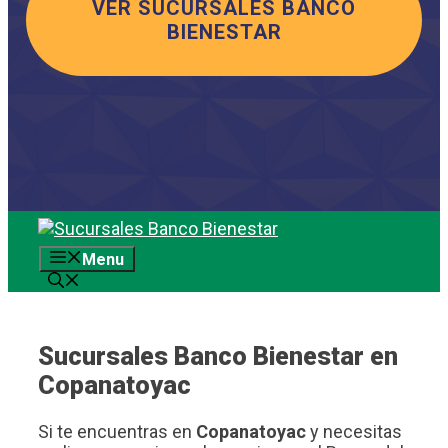
VER SUCURSALES BANCO
BIENESTAR
Saltar
al
Menu
contenido
Sucursales Banco Bienestar en
Copanatoyac
Si te encuentras en
Copanatoyac
y necesitas