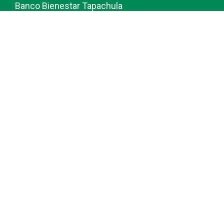
Banco Bienestar Tapachula
Banco Bienestar Huejotzingo
Banco Bienestar Iztacalco
Banco Bienestar La piedad
© guiabancobienestar.com - 2026
Política de Privacidad y Cookies