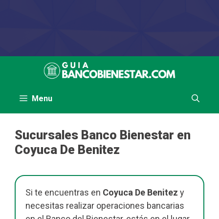
Saltar
al
contenido
Menu
Sucursales Banco Bienestar en
Coyuca De Benitez
Si te encuentras en
Coyuca De Benitez
y
necesitas realizar operaciones bancarias
en el Banco del Bienestar, estás en el lugar