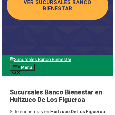
VER SUCURSALES BANCO
BIENESTAR
Saltar
al
Menu
contenido
Sucursales Banco Bienestar en
Huitzuco De Los Figueroa
Si te encuentras en
Huitzuco De Los Figueroa