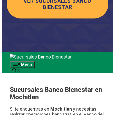
VER SUCURSALES BANCO
BIENESTAR
Saltar
al
Menu
contenido
Sucursales Banco Bienestar en
Mochitlan
Si te encuentras en
Mochitlan
y necesitas
realizar operaciones bancarias en el Banco del