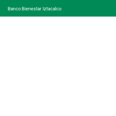
Banco Bienestar Iztacalco
Banco Bienestar La piedad
© guiabancobienestar.com - 2026
Política de Privacidad y Cookies
Terminos del Servicio (TOS)
Sobre Nosotros