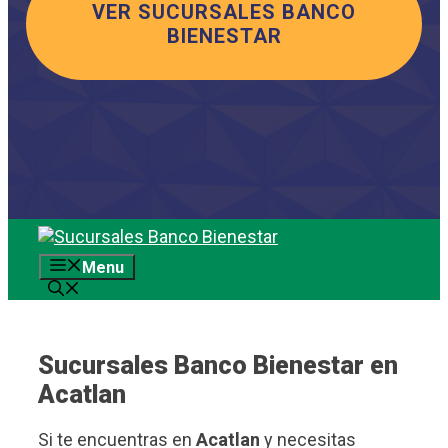
VER SUCURSALES BANCO
BIENESTAR
Saltar
al
Menu
contenido
Sucursales Banco Bienestar en
Acatlan
Si te encuentras en
Acatlan
y necesitas