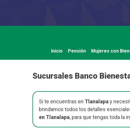
Saltar
al
contenido
Inicio
Pensión
Mujeres con Bien
Sucursales Banco Bienesta
Si te encuentras en
Tlanalapa
y necesit
brindamos todos los detalles esenciale
en Tlanalapa
, para que tengas toda la 