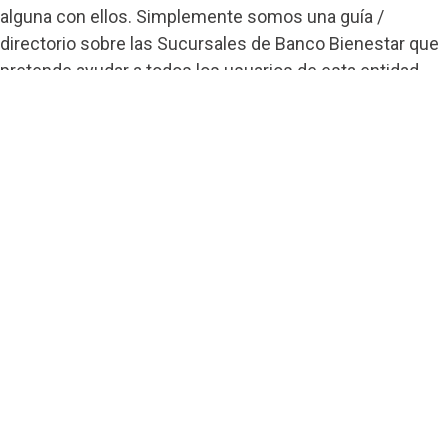
alguna con ellos. Simplemente somos una guía /
directorio sobre las Sucursales de Banco Bienestar que
pretende ayudar a todos los usuarios de esta entidad.
Contacto
Banco Bienestar San Luís Rio Colorado
Banco Bienestar Tapachula
Banco Bienestar Huejotzingo
Banco Bienestar Iztacalco
Banco Bienestar La piedad
© guiabancobienestar.com - 2026