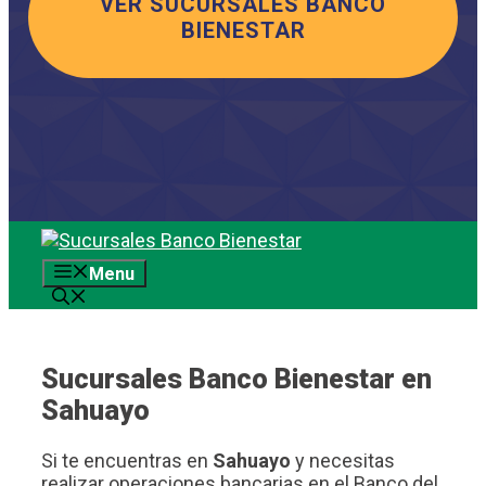
VER SUCURSALES BANCO
BIENESTAR
Saltar
al
Menu
contenido
Sucursales Banco Bienestar en
Sahuayo
Si te encuentras en
Sahuayo
y necesitas
realizar operaciones bancarias en el Banco del