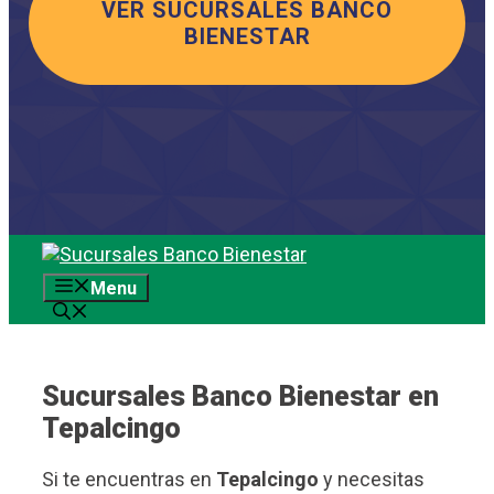
VER SUCURSALES BANCO
BIENESTAR
Saltar
al
Menu
contenido
Sucursales Banco Bienestar en
Tepalcingo
Si te encuentras en
Tepalcingo
y necesitas