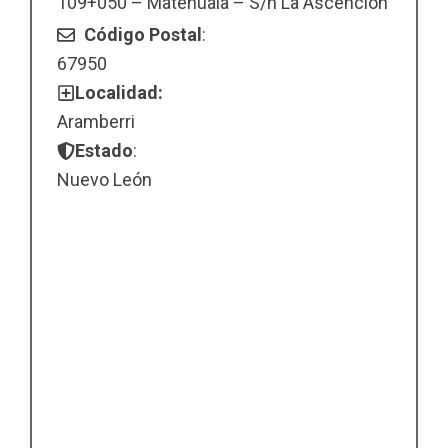
109+050 – Matehuala – S/n La Ascención
Código Postal
:
67950
Localidad:
Aramberri
Estado
:
Nuevo León