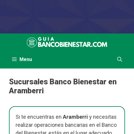
Saltar
al
contenido
Menu
Sucursales Banco Bienestar en
Aramberri
Si te encuentras en
Aramberri
y necesitas
realizar operaciones bancarias en el Banco
del Bienestar, estás en el lugar adecuado.