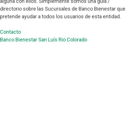
alguna con ellos. Simplemente somos una guía /
directorio sobre las Sucursales de Banco Bienestar que
pretende ayudar a todos los usuarios de esta entidad.
Contacto
Banco Bienestar San Luís Rio Colorado
Banco Bienestar Tapachula
Banco Bienestar Huejotzingo
Banco Bienestar Iztacalco
Banco Bienestar La piedad
© guiabancobienestar.com - 2026