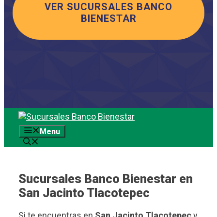
VER SUCURSALES BANCO
BIENESTAR
Saltar
al
Menu
contenido
Sucursales Banco Bienestar en
San Jacinto Tlacotepec
Si te encuentras en
San Jacinto Tlacotepec
y