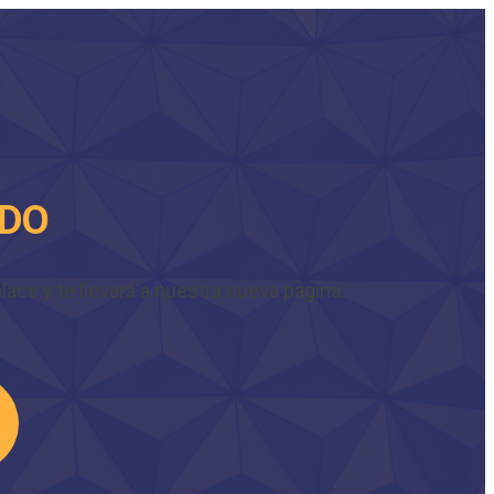
IDO
ace y te llevará a nuestra nueva página.